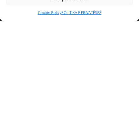
Cookie Policy
POLITIKA E PRIVATËSISË
Etiam consequat sem ullamcorper, euismod metus sit
amet, tristique justo. Vestibulum mattis, nisi ut faucibus
commodo, risus ex commodo.
+383 49 (0) 55 69 69